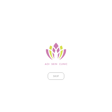
WEB順番予約
ドクターズブログ
あおい美容スタッフブログ
オンラインショップ
エンビロンメンバーズサイト
プライバシーポリシー
一般皮膚科
ニキビ
酒さ（しゅさ）
SKIP
アトピー性皮膚炎
蕁麻疹（じんましん）
尋常性乾癬
尋常性白斑（白ナマズ）