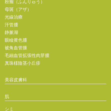
粉瘤（ふんりゅう）
母斑（アザ）
光線治療
汗管腫
静脈湖
眼瞼黄色腫
被角血管腫
毛細血管拡張性肉芽腫
真珠様陰茎小丘疹
美容皮膚科
肌
シミ