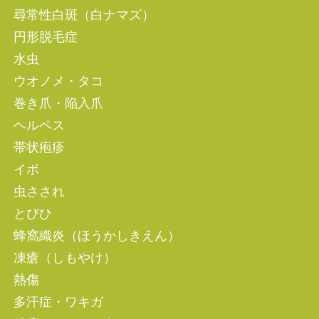
尋常性白斑（白ナマズ）
円形脱毛症
水虫
ウオノメ・タコ
巻き爪・陥入爪
ヘルペス
帯状疱疹
イボ
虫さされ
とびひ
蜂窩織炎（ほうかしきえん）
凍瘡（しもやけ）
熱傷
多汗症・ワキガ