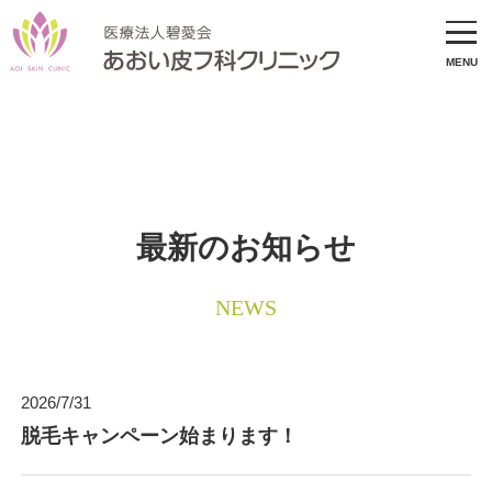
温暖な気候と豊かな自然に恵まれた
愛知県碧南市で
MENU
スタッフ一同、
患者さまの
こころに寄り添う
おもてなし
最新のお知らせ
NEWS
2026/7/31
脱毛キャンペーン始まります！