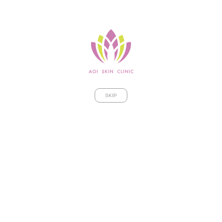
〒447-0014 愛知県碧南市長田町1-3
SKIP
休診日：水曜・土曜午後・日曜・祝日
TEL: 0566-91-7201
お問合せ
診療時間
月
火
水
木
金
土
日・祝